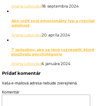
Ariana Lekovská
18. septembra 2024
Ako určiť svoj emocionálny typ a rozvíjať
odolnosť
Ariana Lekovská
20. apríla 2024
7 spôsobov, ako sa ráno rozveseliť, ktoré
používajú psychológovia
Ariana Lekovská
6. januára 2024
Pridať komentár
Vaša e-mailová adresa nebude zverejnená.
Komentár