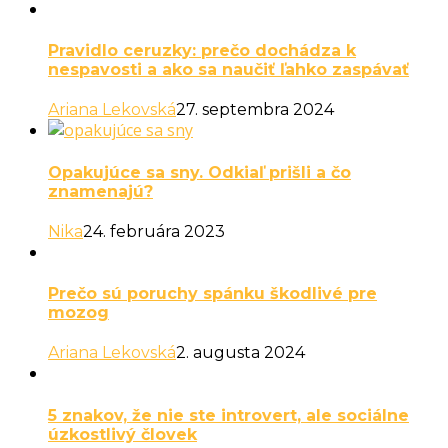
Pravidlo ceruzky: prečo dochádza k
nespavosti a ako sa naučiť ľahko zaspávať
Ariana Lekovská
27. septembra 2024
Opakujúce sa sny. Odkiaľ prišli a čo
znamenajú?
Nika
24. februára 2023
Prečo sú poruchy spánku škodlivé pre
mozog
Ariana Lekovská
2. augusta 2024
5 znakov, že nie ste introvert, ale sociálne
úzkostlivý človek