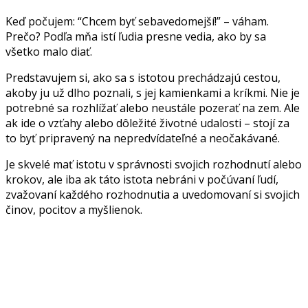
Keď počujem: “Chcem byť sebavedomejší!” – váham.
Prečo? Podľa mňa istí ľudia presne vedia, ako by sa
všetko malo diať.
Predstavujem si, ako sa s istotou prechádzajú cestou,
akoby ju už dlho poznali, s jej kamienkami a kríkmi. Nie je
potrebné sa rozhlížať alebo neustále pozerať na zem. Ale
ak ide o vzťahy alebo dôležité životné udalosti – stojí za
to byť pripravený na nepredvídateľné a neočakávané.
Je skvelé mať istotu v správnosti svojich rozhodnutí alebo
krokov, ale iba ak táto istota nebráni v počúvaní ľudí,
zvažovaní každého rozhodnutia a uvedomovaní si svojich
činov, pocitov a myšlienok.