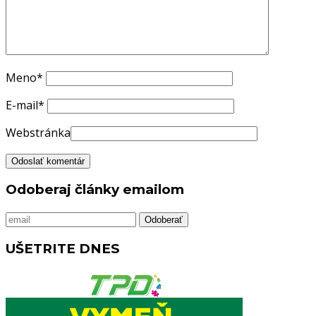
Meno
*
E-mail
*
Webstránka
Odoberaj články emailom
UŠETRITE DNES